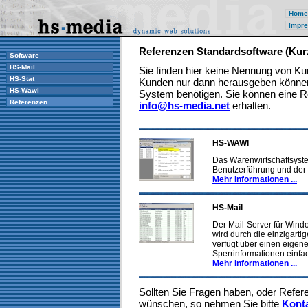
Home
Impre
Referenzen Standardsoftware (Kur
Software
HS-Mail
Sie finden hier keine Nennung von Ku
HS-Stat
Kunden nur dann herausgeben können,
HS-Wawi
System benötigen. Sie können eine R
Referenzen
info@hs-media.net
erhalten.
HS-WAWI
Das Warenwirtschaftsyste
Benutzerführung und der Mö
Mehr Informationen ...
HS-Mail
Der Mail-Server für Wind
wird durch die einzigart
verfügt über einen eigen
Sperrinformationen einfa
Mehr Informationen ...
Sollten Sie Fragen haben, oder Refe
wünschen, so nehmen Sie bitte
Kont