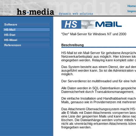
Home
Impre
Software
HS-Mail
"Der" Mail-Server für Windows NT und 2000
HS-Stat
HS-Wawi
Beschreibung
Referenzen
HS-Mail ist ein Mail-Server für gehobene Ansprüch
Netzwerkarbeitsplatz aus möglich. Hier können lo
eingegeben werden. Relaying kann komplett oder 
Das System besteht aus einem Dienst, der auf dem
ausgeführt werden kann. So ist die Administration
möglich.
Der Serverdienst ist multithreaded und für eine ho
Alle Daten werden in SQL-Datenbanken gespeicher
Datensicherheit durch Transaktionsmanagement.
Die einfache Installation und Handhabbarkeit mache
Mails, genauso wie in Providernetzen mit mehreren
Das Attachment-Überwachungssystem macht HS-Mai
alle E-Mails mit Datei-Attachments vorsperren lass
eine Liste der gesperrten Mails und kann diese n
löschen. Die Dateianhänge werden vorher mittels 
nicht als virenträchtig erkannten Attachments kö
freigegeben werden.