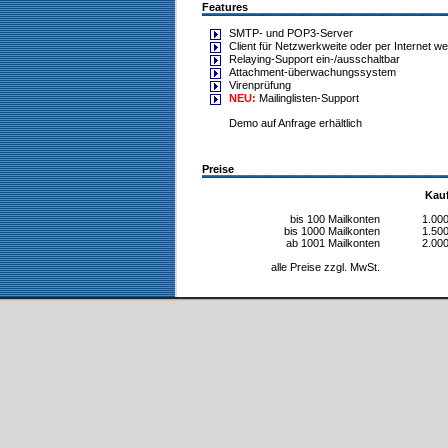
Features
SMTP- und POP3-Server
Client für Netzwerkweite oder per Internet we
Relaying-Support ein-/ausschaltbar
Attachment-überwachungssystem
Virenprüfung
NEU:
Mailinglisten-Support
Demo auf Anfrage erhältlich
Preise
Kauf
bis 100 Mailkonten
1.000
bis 1000 Mailkonten
1.500
ab 1001 Mailkonten
2.000
alle Preise zzgl. MwSt.