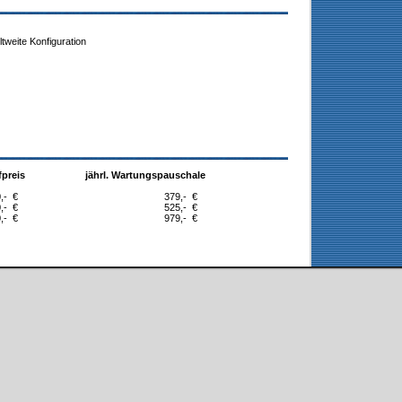
ltweite Konfiguration
preis
jährl. Wartungspauschale
,-
€
379,-
€
,-
€
525,-
€
,-
€
979,-
€