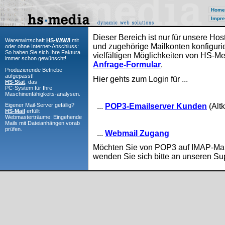
Home
Impre
Dieser Bereich ist nur für unsere H
Warenwirtschaft
HS-WAWI
mit
und zugehörige Mailkonten konfigurie
oder ohne Internet-Anschluss:
So haben Sie sich Ihre Faktura
vielfältigen Möglichkeiten von HS-Me
immer schon gewünscht!
Anfrage-Formular
.
Produzierende Betriebe
aufgepasst!
Hier gehts zum Login für ...
HS-Stat
, das
PC-System für Ihre
Maschinenfähigkeits-analysen.
...
POP3-Emailserver Kunden
(Alt
Eigener Mail-Server gefällig?
HS-Mail
erfüllt
Webmasterträume: Eingehende
Mails mit Dateianhängen vorab
prüfen.
...
Webmail Zugang
Möchten Sie von POP3 auf IMAP-Mai
wenden Sie sich bitte an unseren Su