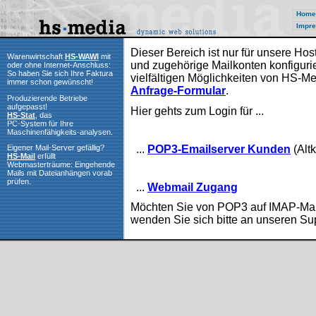
Home
Impre
Dieser Bereich ist nur für unsere H
Warenwirtschaft
HS-WAWI
mit
und zugehörige Mailkonten konfigurie
oder ohne Internet-Anschluss:
So haben Sie sich Ihre Faktura
vielfältigen Möglichkeiten von HS-Me
immer schon gewünscht!
Anfrage-Formular
.
Produzierende Betriebe
aufgepasst!
Hier gehts zum Login für ...
HS-Stat
, das
PC-System für Ihre
Maschinenfähigkeits-analysen.
...
POP3-Emailserver Kunden
(Alt
Eigener Mail-Server gefällig?
HS-Mail
erfüllt
Webmasterträume: Eingehende
Mails mit Dateianhängen vorab
prüfen.
...
Webmail Zugang
Möchten Sie von POP3 auf IMAP-Mai
wenden Sie sich bitte an unseren Su