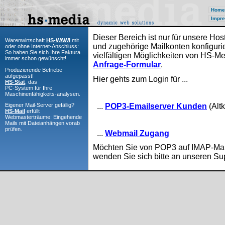
Home
Impre
Dieser Bereich ist nur für unsere H
Warenwirtschaft
HS-WAWI
mit
und zugehörige Mailkonten konfigurie
oder ohne Internet-Anschluss:
So haben Sie sich Ihre Faktura
vielfältigen Möglichkeiten von HS-Me
immer schon gewünscht!
Anfrage-Formular
.
Produzierende Betriebe
aufgepasst!
Hier gehts zum Login für ...
HS-Stat
, das
PC-System für Ihre
Maschinenfähigkeits-analysen.
...
POP3-Emailserver Kunden
(Alt
Eigener Mail-Server gefällig?
HS-Mail
erfüllt
Webmasterträume: Eingehende
Mails mit Dateianhängen vorab
prüfen.
...
Webmail Zugang
Möchten Sie von POP3 auf IMAP-Mai
wenden Sie sich bitte an unseren Su