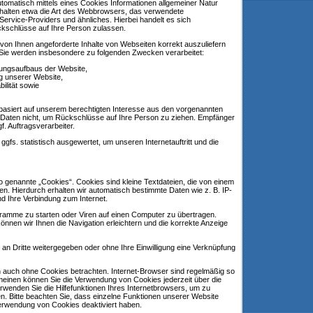
tomatisch mittels eines Cookies Informationen allgemeiner Natur
inhalten etwa die Art des Webbrowsers, das verwendete
ervice-Providers und ähnliches. Hierbei handelt es sich
ckschlüsse auf Ihre Person zulassen.
von Ihnen angeforderte Inhalte von Webseiten korrekt auszuliefern
. Sie werden insbesondere zu folgenden Zwecken verarbeitet:
dungsaufbaus der Website,
g unserer Website,
ilität sowie
basiert auf unserem berechtigten Interesse aus den vorgenannten
Daten nicht, um Rückschlüsse auf Ihre Person zu ziehen. Empfänger
f. Auftragsverarbeiter.
fs. statistisch ausgewertet, um unseren Internetauftritt und die
 genannte „Cookies“. Cookies sind kleine Textdateien, die von einem
en. Hierdurch erhalten wir automatisch bestimmte Daten wie z. B. IP-
d Ihre Verbindung zum Internet.
amme zu starten oder Viren auf einen Computer zu übertragen.
önnen wir Ihnen die Navigation erleichtern und die korrekte Anzeige
 an Dritte weitergegeben oder ohne Ihre Einwilligung eine Verknüpfung
h auch ohne Cookies betrachten. Internet-Browser sind regelmäßig so
gemeinen können Sie die Verwendung von Cookies jederzeit über die
erwenden Sie die Hilfefunktionen Ihres Internetbrowsers, um zu
en. Bitte beachten Sie, dass einzelne Funktionen unserer Website
Verwendung von Cookies deaktiviert haben.