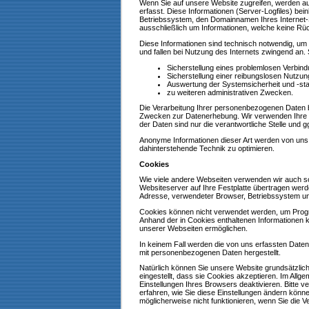
Wenn Sie auf unsere Website zugreifen, werden au
erfasst. Diese Informationen (Server-Logfiles) be
Betriebssystem, den Domainnamen Ihres Internet-S
ausschließlich um Informationen, welche keine Rü
Diese Informationen sind technisch notwendig, um 
und fallen bei Nutzung des Internets zwingend an
Sicherstellung eines problemlosen Verbin
Sicherstellung einer reibungslosen Nutzun
Auswertung der Systemsicherheit und -stab
zu weiteren administrativen Zwecken.
Die Verarbeitung Ihrer personenbezogenen Daten 
Zwecken zur Datenerhebung. Wir verwenden Ihre 
der Daten sind nur die verantwortliche Stelle und gg
Anonyme Informationen dieser Art werden von uns gg
dahinterstehende Technik zu optimieren.
Cookies
Wie viele andere Webseiten verwenden wir auch so
Websiteserver auf Ihre Festplatte übertragen werd
Adresse, verwendeter Browser, Betriebssystem un
Cookies können nicht verwendet werden, um Progr
Anhand der in Cookies enthaltenen Informationen k
unserer Webseiten ermöglichen.
In keinem Fall werden die von uns erfassten Daten
mit personenbezogenen Daten hergestellt.
Natürlich können Sie unsere Website grundsätzlic
eingestellt, dass sie Cookies akzeptieren. Im All
Einstellungen Ihres Browsers deaktivieren. Bitte v
erfahren, wie Sie diese Einstellungen ändern könn
möglicherweise nicht funktionieren, wenn Sie die 