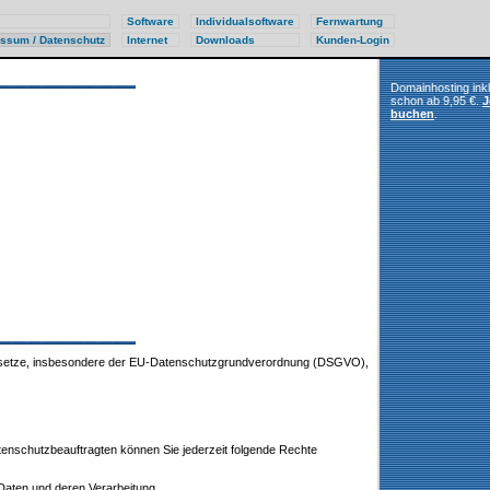
Software
Individualsoftware
Fernwartung
ssum / Datenschutz
Internet
Downloads
Kunden-Login
Domainhosting ink
schon ab 9,95 €.
J
buchen
.
zgesetze, insbesondere der EU-Datenschutzgrundverordnung (DSGVO),
nschutzbeauftragten können Sie jederzeit folgende Rechte
Daten und deren Verarbeitung,