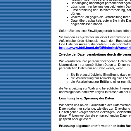
Berichtigung unrichtiger personenbezogen
Löschung Ihrer bei uns gespeicherten Dat
Einschränkung der Datenverarbeitung, sofe
dürfen,
Widerspruch gegen die Verarbeitung Ihrer
Datenübertragbarkeit, sofern Sie in die Da
abgeschlossen haben.
Sofern Sie uns eine Einwilligung erteilt haben, könn
Sie können sich jederzeit mit einer Beschwerde an
Aufsichtsbehörde richtet sich nach dem Bundesland
Eine Liste der Aufsichtsbehörden (für den nichtöffen
https://www.bfdi.bund.de/DE/Infothek/Anschri
Zwecke der Datenverarbeitung durch die verant
Wir verarbeiten Ihre personenbezogenen Daten nu
Übermittlung Ihrer persönlichen Daten an Dritte zu
persönlichen Daten nur an Dritte weiter, wenn:
Sie Ihre ausdrückliche Einwilligung dazu er
die Verarbeitung zur Abwicklung eines Vertr
die Verarbeitung zur Erfüllung einer rechtlic
die Verarbeitung zur Wahrung berechtigter Interes
überwiegendes schutzwürdiges Interesse an der N
Löschung bzw. Sperrung der Daten
Wir halten uns an die Grundsätze der Datenverm
Daten daher nur so lange, wie dies zur Erreichung 
Gesetzgeber vorgesehenen vielfältigen Speicherfri
dieser Fristen werden die entsprechenden Daten r
gesperrt oder gelöscht.
Erfassung allgemeiner Informationen beim Be