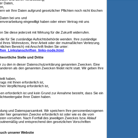
er Daten,
en,
rn wir Ihre Daten aufgrund gesetzlicher Pflichten noch nicht löschen
 Daten bei uns und
tenverarbeitung eingewilligt haben oder einen Vertrag mit uns
en Sie diese jederzeit mit Wirkung für die Zukunft widerrufen.
 die für Sie zuständige Aufsichtsbehörde wenden. Ihre zuständige
 Ihres Wohnsitzes, Ihrer Arbeit oder der mutmaßlichen Verletzung.
tlichen Bereich) mit Anschrift finden Sie unter:
ften_Links/anschriften_links-node.html
.
wortliche Stelle und Dritte
r zu den in dieser Datenschutzerklärung genannten Zwecken. Eine
 anderen als den genannten Zwecken findet nicht statt. Wir geben Ihre
teilt haben,
ags mit Ihnen erforderlich ist,
hen Verpflichtung erforderlich ist,
sen erforderlich ist und kein Grund zur Annahme besteht, dass Sie ein
ichtweitergabe Ihrer Daten haben.
eidung und Datensparsamkeit. Wir speichern Ihre personenbezogenen
der hier genannten Zwecke erforderlich ist oder wie es die vom
sten vorsehen. Nach Fortfall des jeweiligen Zweckes bzw. Ablauf
outinemäßig und entsprechend den gesetzlichen Vorschriften
such unserer Website