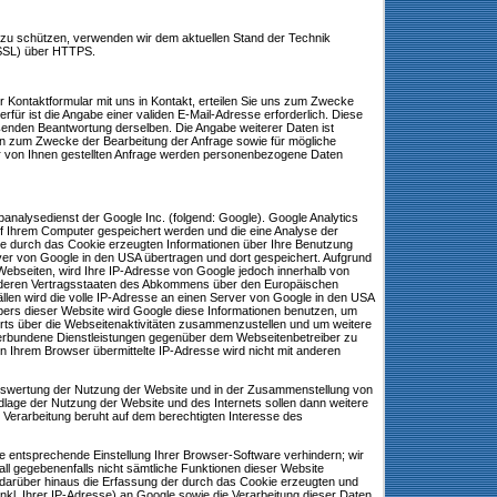
g zu schützen, verwenden wir dem aktuellen Stand der Technik
 SSL) über HTTPS.
der Kontaktformular mit uns in Kontakt, erteilen Sie uns zum Zwecke
ierfür ist die Angabe einer validen E-Mail-Adresse erforderlich. Diese
ßenden Beantwortung derselben. Die Angabe weiterer Daten ist
n zum Zwecke der Bearbeitung der Anfrage sowie für mögliche
r von Ihnen gestellten Anfrage werden personenbezogene Daten
analysedienst der Google Inc. (folgend: Google). Google Analytics
uf Ihrem Computer gespeichert werden und die eine Analyse der
ie durch das Cookie erzeugten Informationen über Ihre Benutzung
ver von Google in den USA übertragen und dort gespeichert. Aufgrund
Webseiten, wird Ihre IP-Adresse von Google jedoch innerhalb von
anderen Vertragsstaaten des Abkommens über den Europäischen
llen wird die volle IP-Adresse an einen Server von Google in den USA
ibers dieser Website wird Google diese Informationen benutzen, um
ts über die Webseitenaktivitäten zusammenzustellen und um weitere
verbundene Dienstleistungen gegenüber dem Webseitenbetreiber zu
n Ihrem Browser übermittelte IP-Adresse wird nicht mit anderen
Auswertung der Nutzung der Website und in der Zusammenstellung von
ndlage der Nutzung der Website und des Internets sollen dann weitere
 Verarbeitung beruht auf dem berechtigten Interesse des
e entsprechende Einstellung Ihrer Browser-Software verhindern; wir
all gegebenenfalls nicht sämtliche Funktionen dieser Website
 darüber hinaus die Erfassung der durch das Cookie erzeugten und
kl. Ihrer IP-Adresse) an Google sowie die Verarbeitung dieser Daten