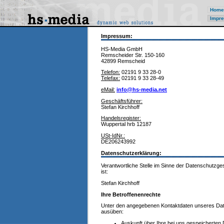
Home
Impre
Impressum:
HS-Media GmbH
Remscheider Str. 150-160
42899 Remscheid
Telefon:
02191 9 33 28-0
Telefax:
02191 9 33 28-49
eMail:
info@hs-media.net
Geschäftsführer:
Stefan Kirchhoff
Handelsregister:
Wuppertal hrb 12187
USt-IdNr.:
DE206243992
Datenschutzerklärung:
Verantwortliche Stelle im Sinne der Datenschut
ist:
Stefan Kirchhoff
Ihre Betroffenenrechte
Unter den angegebenen Kontaktdaten unseres Date
ausüben:
Auskunft über Ihre bei uns gespeicherten 