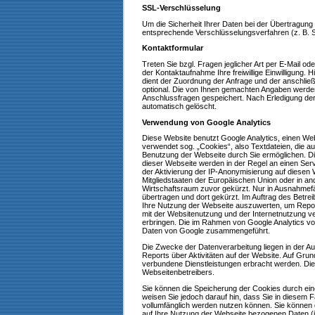
SSL-Verschlüsselung
Um die Sicherheit Ihrer Daten bei der Übertragun
entsprechende Verschlüsselungsverfahren (z. B.
Kontaktformular
Treten Sie bzgl. Fragen jeglicher Art per E-Mail o
der Kontaktaufnahme Ihre freiwillige Einwilligung. H
dient der Zuordnung der Anfrage und der anschlie
optional. Die von Ihnen gemachten Angaben werde
Anschlussfragen gespeichert. Nach Erledigung de
automatisch gelöscht.
Verwendung von Google Analytics
Diese Website benutzt Google Analytics, einen Web
verwendet sog. „Cookies“, also Textdateien, die a
Benutzung der Webseite durch Sie ermöglichen. D
dieser Webseite werden in der Regel an einen Ser
der Aktivierung der IP-Anonymisierung auf diesen 
Mitgliedstaaten der Europäischen Union oder in 
Wirtschaftsraum zuvor gekürzt. Nur in Ausnahmefä
übertragen und dort gekürzt. Im Auftrag des Betre
Ihre Nutzung der Webseite auszuwerten, um Repor
mit der Websitenutzung und der Internetnutzung 
erbringen. Die im Rahmen von Google Analytics vo
Daten von Google zusammengeführt.
Die Zwecke der Datenverarbeitung liegen in der 
Reports über Aktivitäten auf der Website. Auf Gru
verbundene Dienstleistungen erbracht werden. Die
Webseitenbetreibers.
Sie können die Speicherung der Cookies durch ein
weisen Sie jedoch darauf hin, dass Sie in diesem F
vollumfänglich werden nutzen können. Sie können
auf Ihre Nutzung der Webseite bezogenen Daten (in