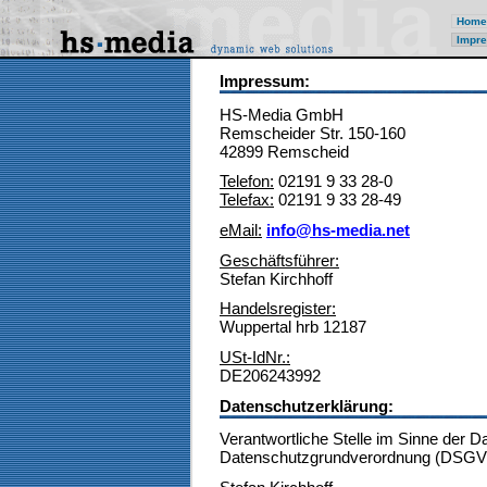
Home
Impre
Impressum:
HS-Media GmbH
Remscheider Str. 150-160
42899 Remscheid
Telefon:
02191 9 33 28-0
Telefax:
02191 9 33 28-49
eMail:
info@hs-media.net
Geschäftsführer:
Stefan Kirchhoff
Handelsregister:
Wuppertal hrb 12187
USt-IdNr.:
DE206243992
Datenschutzerklärung:
Verantwortliche Stelle im Sinne der 
Datenschutzgrundverordnung (DSGVO