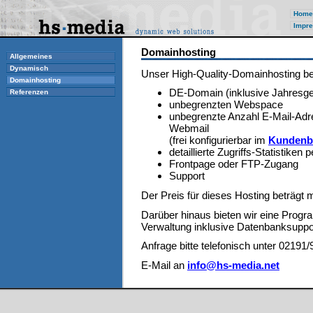
Home
Impre
Domainhosting
Allgemeines
Dynamisch
Unser High-Quality-Domainhosting bei
Domainhosting
DE-Domain (inklusive Jahresg
Referenzen
unbegrenzten Webspace
unbegrenzte Anzahl E-Mail-Adr
Webmail
(frei konfigurierbar im
Kundenb
detaillierte Zugriffs-Statistiken 
Frontpage oder FTP-Zugang
Support
Der Preis für dieses Hosting beträgt
Darüber hinaus bieten wir eine Progr
Verwaltung inklusive Datenbanksuppor
Anfrage bitte telefonisch unter 02191
E-Mail an
info@hs-media.net