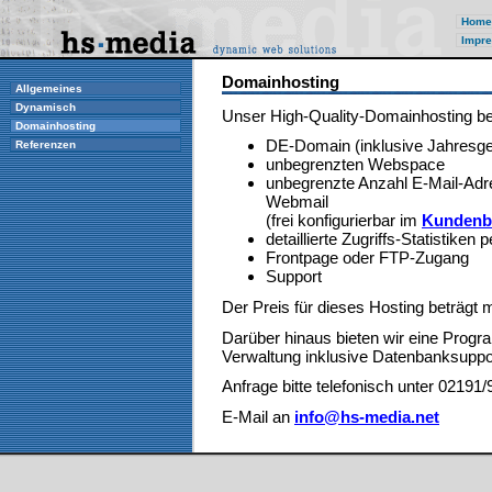
Home
Impre
Domainhosting
Allgemeines
Dynamisch
Unser High-Quality-Domainhosting bei
Domainhosting
DE-Domain (inklusive Jahresg
Referenzen
unbegrenzten Webspace
unbegrenzte Anzahl E-Mail-Adr
Webmail
(frei konfigurierbar im
Kundenb
detaillierte Zugriffs-Statistiken 
Frontpage oder FTP-Zugang
Support
Der Preis für dieses Hosting beträgt
Darüber hinaus bieten wir eine Progr
Verwaltung inklusive Datenbanksuppor
Anfrage bitte telefonisch unter 02191
E-Mail an
info@hs-media.net