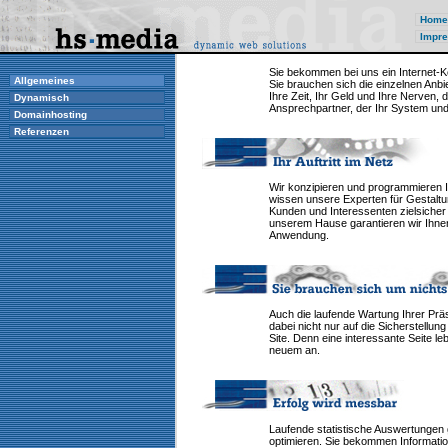
Home
Impre
Sie bekommen bei uns ein Internet-K
Allgemeines
Sie brauchen sich die einzelnen Anb
Ihre Zeit, Ihr Geld und Ihre Nerven,
Dynamisch
Ansprechpartner, der Ihr System un
Domainhosting
Referenzen
Wir konzipieren und programmieren I
wissen unsere Experten für Gestaltu
Kunden und Interessenten zielsicher 
unserem Hause garantieren wir Ihnen 
Anwendung.
Auch die laufende Wartung Ihrer Prä
dabei nicht nur auf die Sicherstellun
Site. Denn eine interessante Seite 
neuem an.
Laufende statistische Auswertungen 
optimieren. Sie bekommen Information