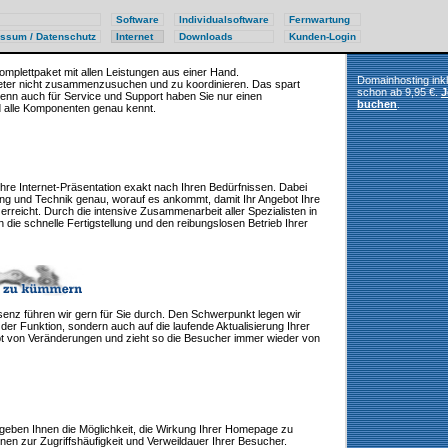
Software
Individualsoftware
Fernwartung
ssum / Datenschutz
Internet
Downloads
Kunden-Login
omplettpaket mit allen Leistungen aus einer Hand.
Domainhosting ink
ieter nicht zusammenzusuchen und zu koordinieren. Das spart
schon ab 9,95 €.
J
 denn auch für Service und Support haben Sie nur einen
buchen
.
d alle Komponenten genau kennt.
hre Internet-Präsentation exakt nach Ihren Bedürfnissen. Dabei
ng und Technik genau, worauf es ankommt, damit Ihr Angebot Ihre
erreicht. Durch die intensive Zusammenarbeit aller Spezialisten in
die schnelle Fertigstellung und den reibungslosen Betrieb Ihrer
senz führen wir gern für Sie durch. Den Schwerpunkt legen wir
g der Funktion, sondern auch auf die laufende Aktualisierung Ihrer
lebt von Veränderungen und zieht so die Besucher immer wieder von
geben Ihnen die Möglichkeit, die Wirkung Ihrer Homepage zu
en zur Zugriffshäufigkeit und Verweildauer Ihrer Besucher.