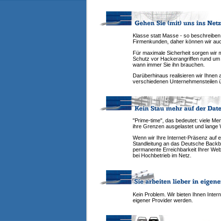
Klasse statt Masse - so beschreiben 
Firmenkunden, daher können wir auc
Für maximale Sicherheit sorgen wir 
Schutz vor Hackerangriffen rund um 
wann immer Sie ihn brauchen.
Darüberhinaus realisieren wir Ihnen 
verschiedenen Unternehmensteilen üb
"Prime-time", das bedeutet: viele Me
ihre Grenzen ausgelastet und lange W
Wenn wir Ihre Internet-Präsenz auf 
Standleitung an das Deutsche Backbo
permanente Erreichbarkeit Ihrer Web
bei Hochbetrieb im Netz.
Kein Problem. Wir bieten Ihnen Inter
eigener Provider werden.