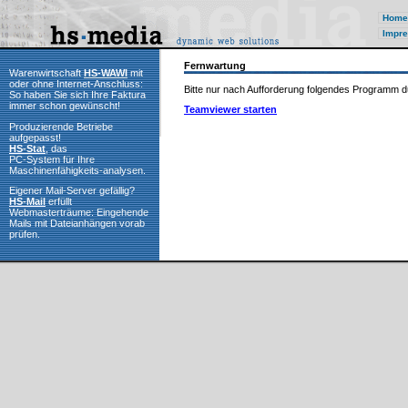
Home
Impre
Fernwartung
Warenwirtschaft
HS-WAWI
mit
oder ohne Internet-Anschluss:
Bitte nur nach Aufforderung folgendes Programm d
So haben Sie sich Ihre Faktura
immer schon gewünscht!
Teamviewer starten
Produzierende Betriebe
aufgepasst!
HS-Stat
, das
PC-System für Ihre
Maschinenfähigkeits-analysen.
Eigener Mail-Server gefällig?
HS-Mail
erfüllt
Webmasterträume: Eingehende
Mails mit Dateianhängen vorab
prüfen.