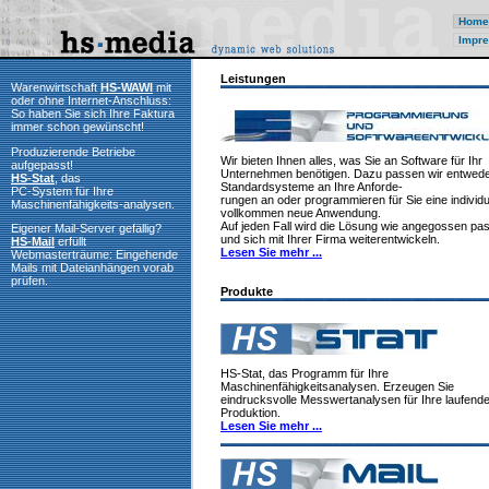
Home
Impre
Leistungen
Warenwirtschaft
HS-WAWI
mit
oder ohne Internet-Anschluss:
So haben Sie sich Ihre Faktura
immer schon gewünscht!
Produzierende Betriebe
Wir bieten Ihnen alles, was Sie an Software für Ihr
aufgepasst!
Unternehmen benötigen. Dazu passen wir entwed
HS-Stat
, das
Standardsysteme an Ihre Anforde-
PC-System für Ihre
rungen an oder programmieren für Sie eine individu
Maschinenfähigkeits-analysen.
vollkommen neue Anwendung.
Auf jeden Fall wird die Lösung wie angegossen pa
Eigener Mail-Server gefällig?
und sich mit Ihrer Firma weiterentwickeln.
HS-Mail
erfüllt
Lesen Sie mehr ...
Webmasterträume: Eingehende
Mails mit Dateianhängen vorab
prüfen.
Produkte
HS-Stat, das Programm für Ihre
Maschinenfähigkeitsanalysen. Erzeugen Sie
eindrucksvolle Messwertanalysen für Ihre laufend
Produktion.
Lesen Sie mehr ...