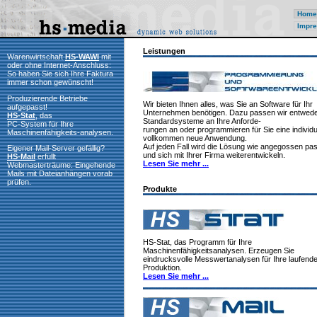
Home
Impre
Leistungen
Warenwirtschaft
HS-WAWI
mit
oder ohne Internet-Anschluss:
So haben Sie sich Ihre Faktura
immer schon gewünscht!
Produzierende Betriebe
Wir bieten Ihnen alles, was Sie an Software für Ihr
aufgepasst!
Unternehmen benötigen. Dazu passen wir entwed
HS-Stat
, das
Standardsysteme an Ihre Anforde-
PC-System für Ihre
rungen an oder programmieren für Sie eine individu
Maschinenfähigkeits-analysen.
vollkommen neue Anwendung.
Auf jeden Fall wird die Lösung wie angegossen pa
Eigener Mail-Server gefällig?
und sich mit Ihrer Firma weiterentwickeln.
HS-Mail
erfüllt
Lesen Sie mehr ...
Webmasterträume: Eingehende
Mails mit Dateianhängen vorab
prüfen.
Produkte
HS-Stat, das Programm für Ihre
Maschinenfähigkeitsanalysen. Erzeugen Sie
eindrucksvolle Messwertanalysen für Ihre laufend
Produktion.
Lesen Sie mehr ...